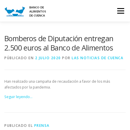
Saltar
al
Menú
contenido
INICIO
CONTACTO
SOBRE NOSOTROS
Bomberos de Diputación entregan
2.500 euros al Banco de Alimentos
ALIMENTOS
CÓMO COLABORAR
PÚBLICADO EN
2 JULIO 2020
POR
LAS NOTICIAS DE CUENCA
VOLUNTARIADO
BLOG/NOTICIAS
Han realizado una campaña de recaudación a favor de los más
afectados por la pandemia.
Seguir leyendo…
PUBLICADO EL
PRENSA