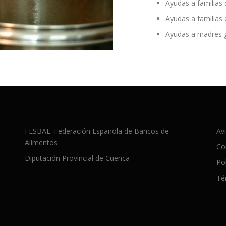
Ayudas a familias 
Ayudas a familias 
Ayudas a madres g
FESBAL: Federación Española de Bancos de
Avi
Alimentos
Co
Diputación Provincial de Cuenca
Po
Té