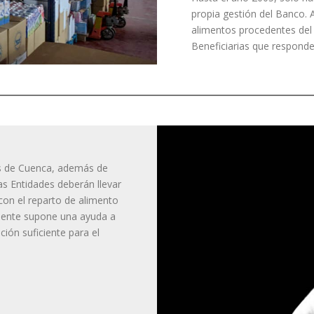
propia gestión del Banco. A
alimentos procedentes del 
Beneficiarias que responde
os de Cuenca, además de
las Entidades deberán llevar
con el reparto de alimento
mente supone una ayuda a
ción suficiente para el