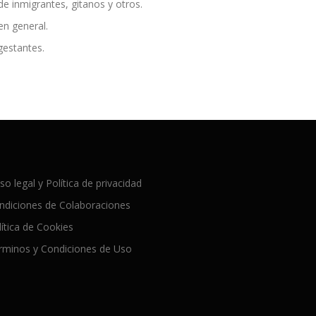
de inmigrantes, gitanos y otros.
en general.
estantes.
so legal y Política de privacidad
ndiciones de Colaboraciones
lítica de Cookies
rminos y Condiciones de Uso