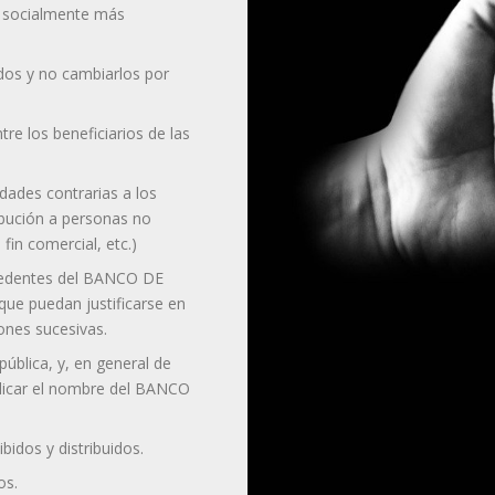
os socialmente más
idos y no cambiarlos por
tre los beneficiarios de las
idades contrarias a los
bución a personas no
fin comercial, etc.)
cedentes del BANCO DE
ue puedan justificarse en
ones sucesivas.
ública, y, en general de
dicar el nombre del BANCO
ibidos y distribuidos.
os.