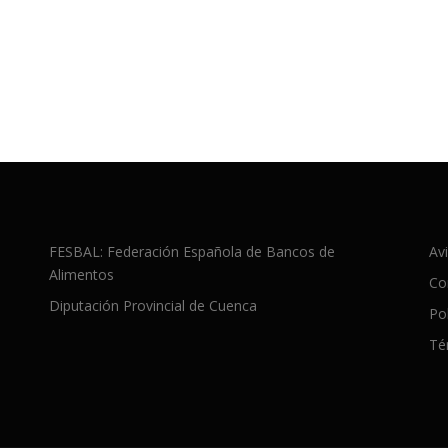
FESBAL: Federación Española de Bancos de
Avi
Alimentos
Co
Diputación Provincial de Cuenca
Po
Té