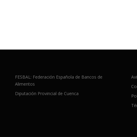
FESBAL: Federación Española de Bancos de
Avi
Alimentos
Co
Diputación Provincial de Cuenca
Po
Té